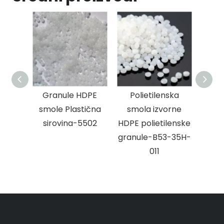
Granule HDPE
Polietilenska
P
smole Plastična
smola izvorne
poli
sirovina-5502
HDPE polietilenske
sm
granule-B53-35H-
gu
011