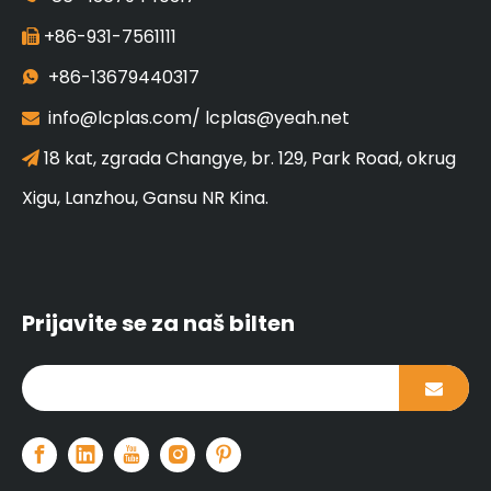
+86-931-7561111

+86-13679440317

info@lcplas.com
/
lcplas@yeah.net

18 kat, zgrada Changye, br. 129, Park Road, okrug

Xigu, Lanzhou, Gansu NR Kina.
Prijavite se za naš bilten