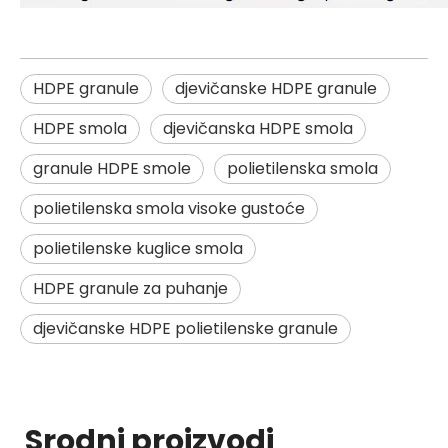
HDPE granule
djevičanske HDPE granule
HDPE smola
djevičanska HDPE smola
granule HDPE smole
polietilenska smola
polietilenska smola visoke gustoće
polietilenske kuglice smola
HDPE granule za puhanje
djevičanske HDPE polietilenske granule
Srodni proizvodi