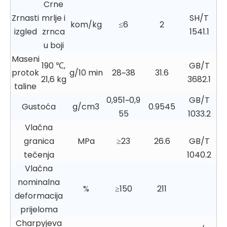
Crne
Zrnasti
mrlje i
SH/T
kom/kg
≤6
2
izgled
zrnca
1541.1
u boji
Maseni
190 ℃,
GB/T
protok
g/10 min
28~38
31.6
21,6 kg
3682.1
taline
0,951~0,9
GB/T
Gustoća
g/cm3
0.9545
55
1033.2
Vlačna
granica
MPa
≥23
26.6
GB/T
tečenja
1040.2
Vlačna
nominalna
%
≥150
211
deformacija
prijeloma
Charpyjeva