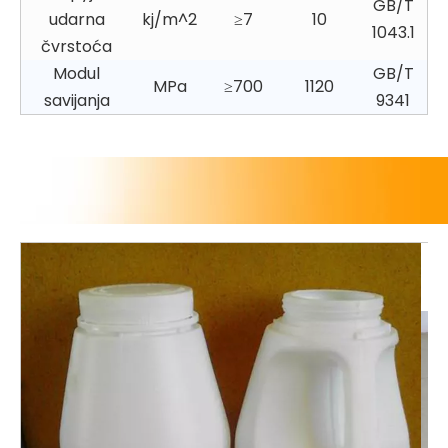
GB/T
udarna
kj/m^2
≥7
10
1043.1
čvrstoća
Modul
GB/T
MPa
≥700
1120
savijanja
9341