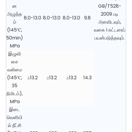
ன
GB/T528-
அழுத்த
2009 படி
8.0-13.0
8.0-13.0
8.0-13.0
9.8
ம்
அளவிடவும்,
(145℃,
வகை I கட்டரைப்
50min)
பயன்படுத்தவும்.
MPa
இழுவி
சை
வலிமை
(145℃,
≥13.2
≥13.2
≥13.2
14.3
35
நிமிடம்),
MPa
இடை
வெளியி
ல் நீட்சி