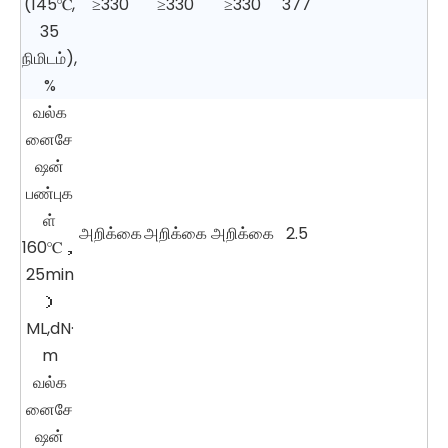
(145℃,
≥330
≥330
≥330
377
35
நிமிடம்),
%
வல்க
னைசே
ஷன்
பண்புக
ள்
அறிக்கை
அறிக்கை
அறிக்கை
2.5
160℃，
25min
）
ML,dN·
m
வல்க
னைசே
ஷன்