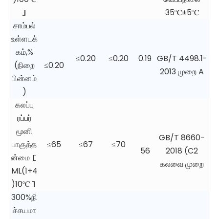
］
35℃±5℃
சாம்பல்
உள்ளடக்
கம்,%
≤0.20
≤0.20
0.19
GB/T 4498.1-
(நிறை
≤0.20
2013 முறை A
பின்னம்
)
கலப்பு
ரப்பர்
மூனி
GB/T 8660-
பாகுத்த
≤65
≤67
≤70
56
2018 (C2
ன்மை［
கலவை முறை
ML(1+4
)10℃］
300%நி
ச்சயமா