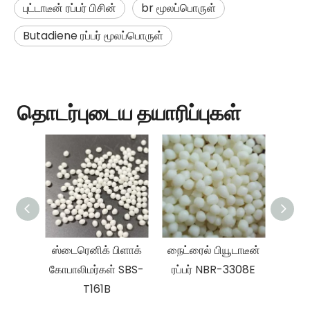
புட்டாடீன் ரப்பர் பிசின்
br மூலப்பொருள்
Butadiene ரப்பர் மூலப்பொருள்
தொடர்புடைய தயாரிப்புகள்
ஸ்டைரெனிக் பிளாக்
நைட்ரைல் பியூடாடீன்
NB
கோபாலிமர்கள் SBS-
ரப்பர் NBR-3308E
புடாட
T161B