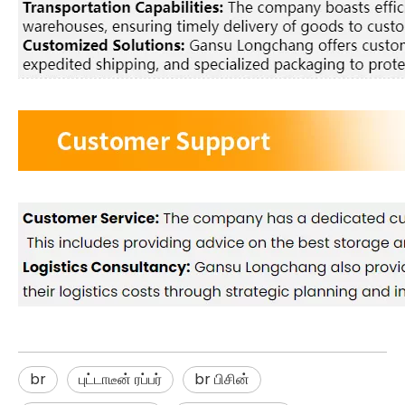
br
புட்டாடீன் ரப்பர்
br பிசின்