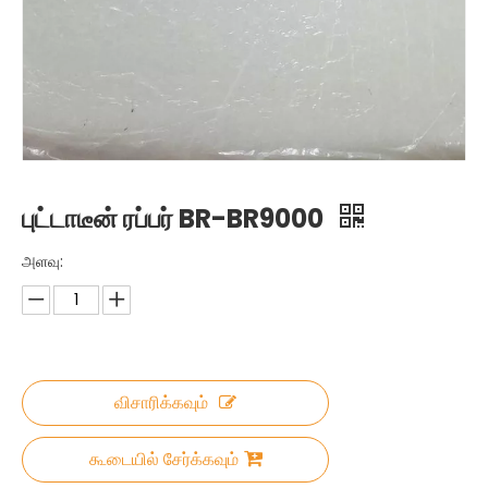
புட்டாடீன் ரப்பர் BR-BR9000
அளவு:
விசாரிக்கவும்
கூடையில் சேர்க்கவும்