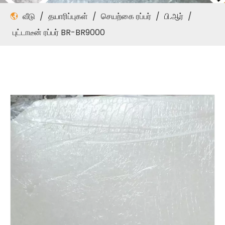
வீடு
/
தயாரிப்புகள்
/
செயற்கை ரப்பர்
/
பி.ஆர்
/
புட்டாடீன் ரப்பர் BR-BR9000