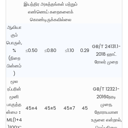
இயந்திர அசுத்தங்கள் மற்றும்
எண்ணெய் கறைகளைக்
கொண்டிருக்கவில்லை
ஆவியா
கும்
பொருள்,
GB/T 24131.1-
%
≤0.50
≤0.80
≤1.10
0.29
2018 ஹாட்
(நிறை
ரோலர் முறை
பின்னம்
)
மூல
ரப்பரின்
GB/T 1232.1-
மூனி
2016நேரடி
பாகுத்த
முறை,
45±4
45±5
45±7
45
ன்மை：
தோராயமான
ML(1+4
உருளை என்றால்,
)100℃
வெப்பநிலை