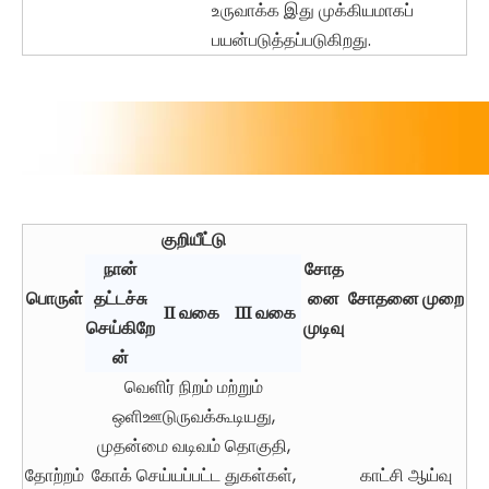
உருவாக்க இது முக்கியமாகப்
பயன்படுத்தப்படுகிறது.
குறியீட்டு
நான்
சோத
பொருள்
தட்டச்சு
னை
சோதனை முறை
Ⅱ வகை
Ⅲ வகை
செய்கிறே
முடிவு
ன்
வெளிர் நிறம் மற்றும்
ஒளிஊடுருவக்கூடியது,
முதன்மை வடிவம் தொகுதி,
தோற்றம்
கோக் செய்யப்பட்ட துகள்கள்,
காட்சி ஆய்வு