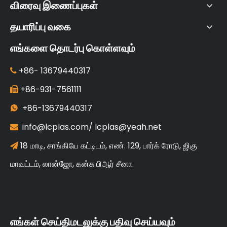
விரைவு இணைப்புகள்
தயாரிப்பு வகை
எங்களை தொடர்பு கொள்ளவும்
+86-
13679440317

+86-931-7561111

+86-13679440317

info@lcplas.com
/
lcplas@yeah.net

18 மாடி, சாங்கியே கட்டிடம், எண். 129, பார்க் ரோடு, ஜிகு

மாவட்டம், லான்ஜோ, கன்சு பிஆர் சீனா.
எங்கள் செய்திமடலுக்கு பதிவு செய்யவும்