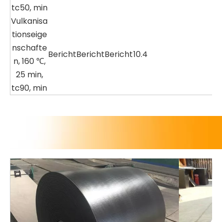
tc50, min
Vulkanisa
tionseige
nschafte
Bericht
Bericht
Bericht
10.4
n, 160 ℃,
25 min,
tc90, min