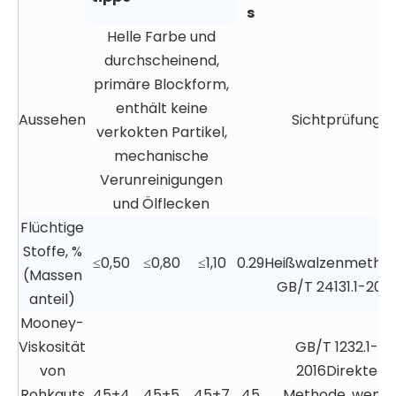
s
Helle Farbe und
durchscheinend,
primäre Blockform,
enthält keine
Aussehen
Sichtprüfung
verkokten Partikel,
mechanische
Verunreinigungen
und Ölflecken
Flüchtige
Stoffe, %
≤0,50
≤0,80
≤1,10
0.29
Heißwalzenmetho
(Massen
GB/T 24131.1-2018
anteil)
Mooney-
Viskosität
GB/T 1232.1-
von
2016Direkte
Rohkauts
45±4
45±5
45±7
45
Methode, wenn