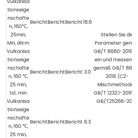
Vulkanisa
tionseige
nschafte
Bericht
Bericht
Bericht
18.6
n, 160℃,
25min,
Stellen Sie die
MH, dN·m
Parameter gemä
Vulkanisa
GB/T 8660-2018 7
tionseige
ein und messen Si
nschafte
gemäß GB/T 866
Bericht
Bericht
Bericht
3.0
n, 160 ℃,
2018 (C2-
25 min,
Mischmethode),
ts1, min
GB/T 1232.1-2016 b
Vulkanisa
GB/T25268-2010.
tionseige
nschafte
Bericht
Bericht
Bericht
6.3
n, 160 ℃,
25 min,