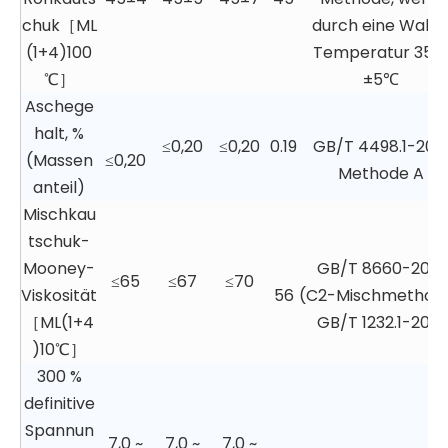
chuk［ML
durch eine Walze
(1+4)100
Temperatur 35
℃］
±5℃
Aschege
halt, %
≤0,20
≤0,20
0.19
GB/T 4498.1-201
(Massen
≤0,20
Methode A
anteil)
Mischkau
tschuk-
Mooney-
GB/T 8660-2018
≤65
≤67
≤70
Viskosität
56
(C2-Mischmethod
［ML(1+4
GB/T 1232.1-2016
)10℃］
300 %
definitive
Spannun
7,0 ~
7,0 ~
7,0 ~