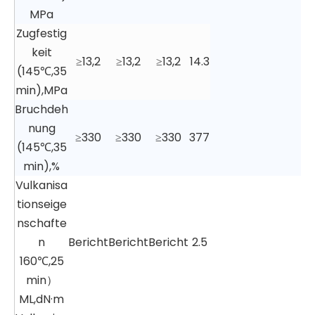
MPa
Zugfestig
keit
≥13,2
≥13,2
≥13,2
14.3
(145℃,35
min),MPa
Bruchdeh
nung
≥330
≥330
≥330
377
(145℃,35
min),%
Vulkanisa
tionseige
nschafte
n
Bericht
Bericht
Bericht
2.5
160℃,25
min）
ML,dN·m