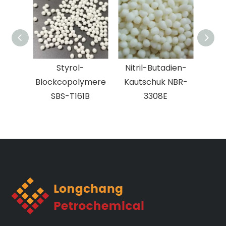
Styrol-
Nitril-Butadien-
N
Blockcopolymere
Kautschuk NBR-
B
SBS-T161B
3308E
Kau