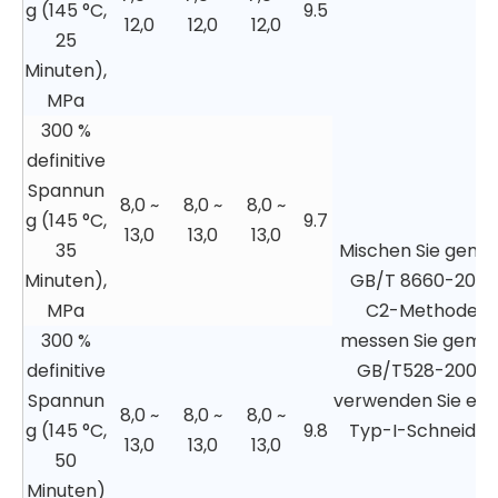
g (145 °C,
9.5
12,0
12,0
12,0
25
Minuten),
MPa
300 %
definitive
Spannun
8,0 ~
8,0 ~
8,0 ~
g (145 °C,
9.7
13,0
13,0
13,0
35
Mischen Sie gemä
Minuten),
GB/T 8660-2018,
MPa
C2-Methode,
300 %
messen Sie gemä
definitive
GB/T528-2009,
Spannun
verwenden Sie ein
8,0 ~
8,0 ~
8,0 ~
g (145 °C,
9.8
Typ-I-Schneider.
13,0
13,0
13,0
50
Minuten)