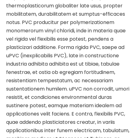
thermoplasticorum globaliter late usus, propter
mobilitatem, durabilitatem et sumptus-efficaces
notus. PVC producitur per polymerizationem
monomerorum vinyl chloridi, inde in materia quae
vel rigida vel flexibilis esse potest, pendens a
plasticizari additione. Forma rigida PVC, saepe ad
uPVC (inexplicabilis PVC), late in constructione
industria adhibita adhibita est ut tibiae, tabulae
fenestrae, et ostia ob egregiam fortitudinem,
resistentiam tempestatum, ac necessariam
sustentationem humilem. uPVC non corrodit, umori
resistit, et condiciones environmental duras
sustinere potest, eamque materiam idealem ad
applicationes velit faciens. E contra, flexibilis PVC,
quae addendo plasticiatores creatur, in variis
applicationibus inter funem electricam, tabulatum,