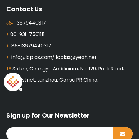
Contact Us
13679440317
86-
86-931-7561111
+
86-13679440317
+
info@lcplas.com
/
lcplas@yeah.net
+
Solum, Changye Aedificium, No. 129, Park Road,
18
Xigu District, Lanzhou, Gansu PR China.
Sign up for Our Newsletter