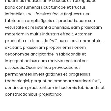
machinas medicas ut IV saccos et Tubingas, ac
bona consumendi sicut tunicae et fructus
inflatibiles. PVC facultas facile fingi, extrui et
fabricari in amplis figuris et productis, cum sua
vetustate et resistentia chemicis, eam praelatam
materiam in multis industriis effecit. Attamen
productio et dispositio PVC curas environmentales
excitant, praesertim propter emissionem
oeconomiae ancipitariae in fabricandis et
impugnationibus cum redivivis materialibus
associatis. Quamvis hae provocationes,
permanentes investigationes et progressus
technologici, pergunt ad emendare sustineri PVC,
continuam praestantiam in hodiernis fabricandis et
constructionibus praestando.