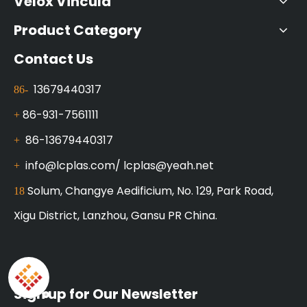
Velox Vincula
Product Category
Contact Us
13679440317
86-
86-931-7561111
+
86-13679440317
+
info@lcplas.com
/
lcplas@yeah.net
+
Solum, Changye Aedificium, No. 129, Park Road,
18
Xigu District, Lanzhou, Gansu PR China.
Sign up for Our Newsletter