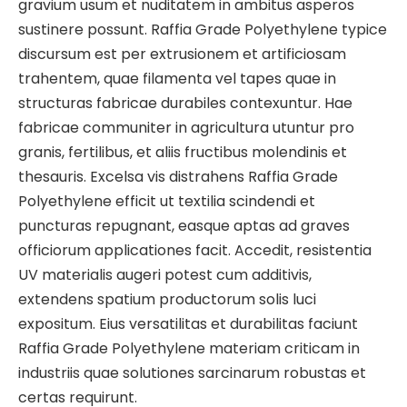
gravium usum et nuditatem in ambitus asperos
sustinere possunt. Raffia Grade Polyethylene typice
discursum est per extrusionem et artificiosam
trahentem, quae filamenta vel tapes quae in
structuras fabricae durabiles contexuntur. Hae
fabricae communiter in agricultura utuntur pro
granis, fertilibus, et aliis fructibus molendinis et
thesauris. Excelsa vis distrahens Raffia Grade
Polyethylene efficit ut textilia scindendi et
puncturas repugnant, easque aptas ad graves
officiorum applicationes facit. Accedit, resistentia
UV materialis augeri potest cum additivis,
extendens spatium productorum solis luci
expositum. Eius versatilitas et durabilitas faciunt
Raffia Grade Polyethylene materiam criticam in
industriis quae solutiones sarcinarum robustas et
certas requirunt.