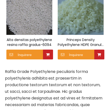
Alta densitas polyethylene
Princeps Density
resina raffia gradus-6094
Polyethylene HDPE Granula
Raffia Grade-5000S
Inquirere
Inquirere
Raffia Grade Polyethylene peculiaris forma
polyethylenis adhibita est praesertim in
productione textorum textorum et non textorum,
ut sacci, sacci et tarpaulinae. Hic gradus
polyethylene designatus est ad vires et firmitatem
necessariam ad materias fabricandas, quae