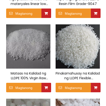
materyales linear low
Resin Film Grade-9047
density polyethylene lldpe
Injection Grade-8320
Magtanong
Magtanong
Mataas na Kalidad ng
Pinakamahusay na Kalidad
LLDPE 100% Virgin Raw
ng LLDPE Flexible
Materials Natural Color
Packaging Film Lldpe Resin
Granules-7042H
Virgin-HPR1018HA
Magtanong
Magtanong