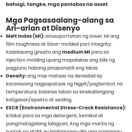
bahagi, tangke, mga panlabas na asset
.
Mga Pagsasaalang-alang sa
Ari-arian at Disenyo
Melt Index (MI):
sinusuportahan ng lower MI ang
film toughness at blow-molded part integrity;
Kadalasang ginusto ang
medium MI
para sa
injection molding upang mapalakas ang bilis ng
pagpuno habang pinapanatili ang lakas.
Density:
ang mas mataas na densidad ay
karaniwang nagpapataas ng higpit/paglambot na
temperatura; balanse laban sa kinakailangang
katigasan/epekto at sealing.
ESCR (Environmental Stress-Crack Resistance):
kritikal para sa mga detergent, kemikal at
pangmatagalang lalagyan; Ang mga marka ng
suntok ng HDPE ay binibigyang-diin ang paninigas-