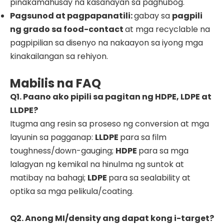
pinakamahusay na kasanayan sa paghubog.
Pagsunod at pagpapanatili:
gabay sa
pagpili
ng grado sa food-contact
at mga recyclable na
pagpipilian sa disenyo na nakaayon sa iyong mga
kinakailangan sa rehiyon.
Mabilis na FAQ
Q1. Paano ako pipili sa pagitan ng HDPE, LDPE at
LLDPE?
Itugma ang resin sa proseso ng conversion at mga
layunin sa pagganap:
LLDPE
para sa film
toughness/down-gauging;
HDPE
para sa mga
lalagyan ng kemikal na hinulma ng suntok at
matibay na bahagi;
LDPE
para sa sealability at
optika sa mga pelikula/coating.
Q2. Anong MI/density ang dapat kong i-target?