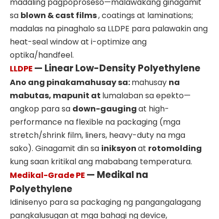
madaling pagpoproseso—malawakang ginagamit
sa
blown & cast films
, coatings at laminations;
madalas na pinaghalo sa LLDPE para palawakin ang
heat-seal window at i-optimize ang
optika/handfeel.
— Linear Low-Density Polyethylene
LLDPE
Ano ang pinakamahusay sa:
mahusay
na
mabutas, mapunit at
lumalaban sa epekto—
angkop para sa
down-gauging
at high-
performance na flexible na packaging (mga
stretch/shrink film, liners, heavy-duty na mga
sako). Ginagamit din sa
iniksyon
at
rotomolding
kung saan kritikal ang mababang temperatura.
— Medikal na
Medikal-Grade PE
Polyethylene
Idinisenyo para sa packaging ng pangangalagang
pangkalusugan at mga bahagi ng device,