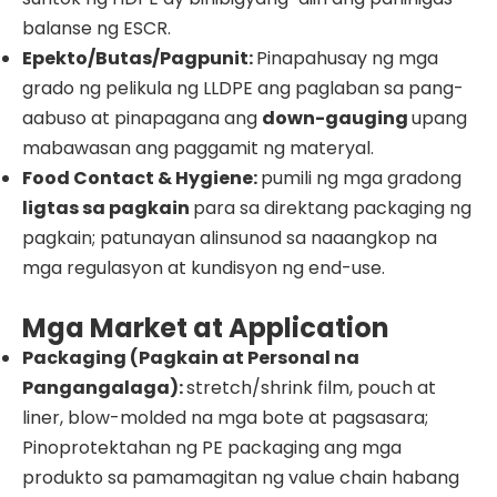
balanse ng ESCR.
Epekto/Butas/Pagpunit:
Pinapahusay ng mga
grado ng pelikula ng LLDPE ang paglaban sa pang-
aabuso at pinapagana ang
down-gauging
upang
mabawasan ang paggamit ng materyal.
Food Contact & Hygiene:
pumili ng mga gradong
ligtas sa pagkain
para sa direktang packaging ng
pagkain; patunayan alinsunod sa naaangkop na
mga regulasyon at kundisyon ng end-use.
Mga Market at Application
Packaging (Pagkain at Personal na
Pangangalaga):
stretch/shrink film, pouch at
liner, blow-molded na mga bote at pagsasara;
Pinoprotektahan ng PE packaging ang mga
produkto sa pamamagitan ng value chain habang