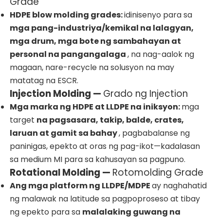
Grade
HDPE blow molding grades:
idinisenyo para sa
mga pang-industriya/kemikal na lalagyan,
mga drum, mga bote ng sambahayan at
personal na pangangalaga
, na nag-aalok ng
magaan, nare-recycle na solusyon na may
matatag na ESCR.
Injection Molding —
Grado ng Injection
Mga marka ng HDPE at LLDPE na iniksyon:
mga
target
na pagsasara, takip, balde, crates,
laruan at gamit sa bahay
, pagbabalanse ng
paninigas, epekto at oras ng pag-ikot—kadalasan
sa medium MI para sa kahusayan sa pagpuno.
Rotational Molding —
Rotomolding Grade
Ang mga platform ng LLDPE/MDPE
ay naghahatid
ng malawak na latitude sa pagpoproseso at tibay
ng epekto para sa
malalaking guwang na