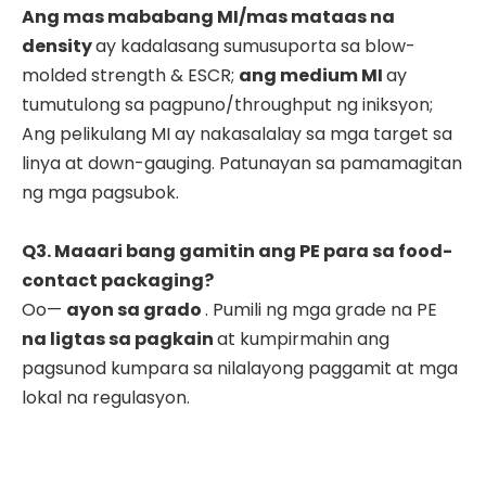
Ang mas mababang MI/mas mataas na
density
ay kadalasang sumusuporta sa blow-
molded strength & ESCR;
ang medium MI
ay
tumutulong sa pagpuno/throughput ng iniksyon;
Ang pelikulang MI ay nakasalalay sa mga target sa
linya at down-gauging. Patunayan sa pamamagitan
ng mga pagsubok.
Q3. Maaari bang gamitin ang PE para sa food-
contact packaging?
Oo—
ayon sa grado
. Pumili ng mga grade na PE
na ligtas sa pagkain
at kumpirmahin ang
pagsunod kumpara sa nilalayong paggamit at mga
lokal na regulasyon.