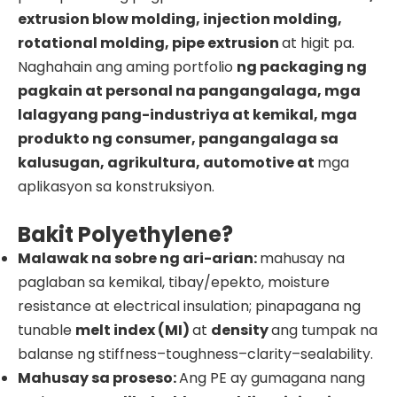
extrusion blow molding, injection molding,
rotational molding, pipe extrusion
at higit pa.
Naghahain ang aming portfolio
ng packaging ng
pagkain at personal na pangangalaga, mga
lalagyang pang-industriya at kemikal, mga
produkto ng consumer, pangangalaga sa
kalusugan, agrikultura, automotive at
mga
aplikasyon sa konstruksiyon.
Bakit Polyethylene?
Malawak na sobre ng ari-arian:
mahusay na
paglaban sa kemikal, tibay/epekto, moisture
resistance at electrical insulation; pinapagana ng
tunable
melt index (MI)
at
density
ang tumpak na
balanse ng stiffness–toughness–clarity–sealability.
Mahusay sa proseso:
Ang PE ay gumagana nang