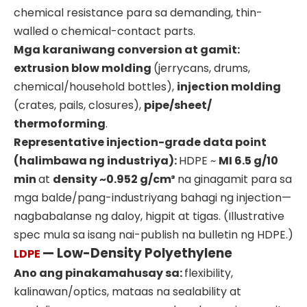
chemical resistance para sa demanding, thin-
walled o chemical-contact parts.
Mga karaniwang conversion at gamit:
extrusion blow molding
(jerrycans, drums,
chemical/household bottles),
injection molding
(crates, pails, closures),
pipe/sheet/
thermoforming
.
Representative injection-grade data point
(halimbawa ng industriya):
HDPE ~
MI 6.5 g/10
min
at
density ~0.952 g/cm³
na ginagamit para sa
mga balde/pang-industriyang bahagi ng injection—
nagbabalanse ng daloy, higpit at tigas. (Illustrative
spec mula sa isang nai-publish na bulletin ng HDPE.)
— Low-Density Polyethylene
LDPE
Ano ang pinakamahusay sa:
flexibility,
kalinawan/optics, mataas na sealability at