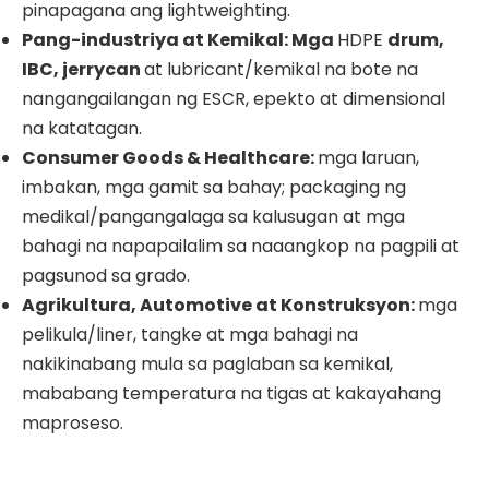
pinapagana ang lightweighting.
Pang-industriya at Kemikal: Mga
HDPE
drum,
IBC, jerrycan
at lubricant/kemikal na bote na
nangangailangan ng ESCR, epekto at dimensional
na katatagan.
Consumer Goods & Healthcare:
mga laruan,
imbakan, mga gamit sa bahay; packaging ng
medikal/pangangalaga sa kalusugan at mga
bahagi na napapailalim sa naaangkop na pagpili at
pagsunod sa grado.
Agrikultura, Automotive at Konstruksyon:
mga
pelikula/liner, tangke at mga bahagi na
nakikinabang mula sa paglaban sa kemikal,
mababang temperatura na tigas at kakayahang
maproseso.