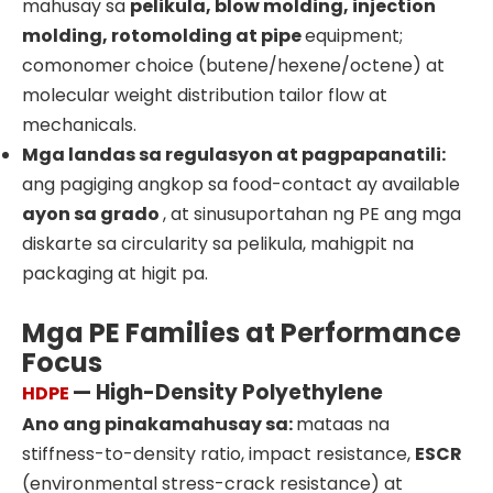
mahusay sa
pelikula, blow molding, injection
molding, rotomolding at pipe
equipment;
comonomer choice (butene/hexene/octene) at
molecular weight distribution tailor flow at
mechanicals.
Mga landas sa regulasyon at pagpapanatili:
ang pagiging angkop sa food-contact ay available
ayon sa grado
, at sinusuportahan ng PE ang mga
diskarte sa circularity sa pelikula, mahigpit na
packaging at higit pa.
Mga PE Families at Performance
Focus
— High-Density Polyethylene
HDPE
Ano ang pinakamahusay sa:
mataas na
stiffness-to-density ratio, impact resistance,
ESCR
(environmental stress-crack resistance) at