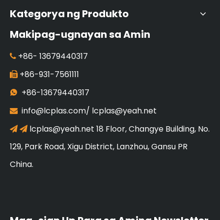
Kategorya ng Produkto
Makipag-ugnayan sa Amin
+86-
13679440317

+86-931-7561111

+86-13679440317

info@lcplas.com
/
lcplas@yeah.net

lcplas@yeah.net 18 Floor, Changye Building, No.
 
129, Park Road, Xigu District, Lanzhou, Gansu PR
China.