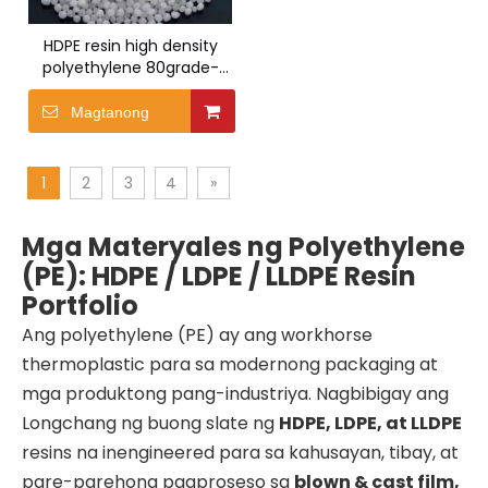
HDPE resin high density
polyethylene 80grade-
2480
Magtanong
1
2
3
4
»
Mga Materyales ng Polyethylene
(PE): HDPE / LDPE / LLDPE Resin
Portfolio
Ang polyethylene (PE) ay ang workhorse
thermoplastic para sa modernong packaging at
mga produktong pang-industriya. Nagbibigay ang
Longchang ng buong slate ng
HDPE, LDPE, at LLDPE
resins na inengineered para sa kahusayan, tibay, at
pare-parehong pagproseso sa
blown & cast film,