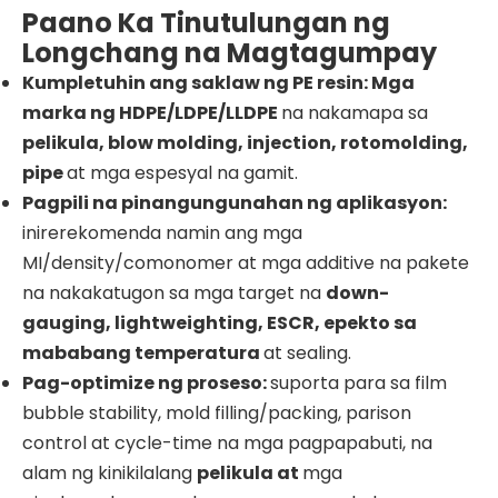
Paano Ka Tinutulungan ng
Longchang na Magtagumpay
Kumpletuhin ang saklaw ng PE resin: Mga
marka ng
HDPE/LDPE/LLDPE
na nakamapa sa
pelikula, blow molding, injection, rotomolding,
pipe
at mga espesyal na gamit.
Pagpili na pinangungunahan ng aplikasyon:
inirerekomenda namin ang mga
MI/density/comonomer at mga additive na pakete
na nakakatugon sa mga target na
down-
gauging, lightweighting, ESCR, epekto sa
mababang temperatura
at sealing.
Pag-optimize ng proseso:
suporta para sa film
bubble stability, mold filling/packing, parison
control at cycle-time na mga pagpapabuti, na
alam ng kinikilalang
pelikula at
mga