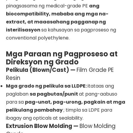
pinagsasama ng medical-grade PE
ang
biocompatibility, mababa ang mga na-
extract, at maaasahang pagganap ng
isterilisasyon
sa kahusayan sa pagproseso ng
conventional polyethylene.
Mga Paraan ng Pagproseso at
Direksyon ng Grado
Pelikula (Blown/Cast) —
Film Grade PE
Resin
Mga grado ng pelikula sa LLDPE:
itataas ang
paglaban
sa pagbutas/punit
at pang-aabuso
para sa
pag-unat, pag-urong, pagkain at mga
pelikulang pambahay
; timpla sa LDPE para
ibagay ang opticals at sealability.
Extrusion Blow Molding —
Blow Molding