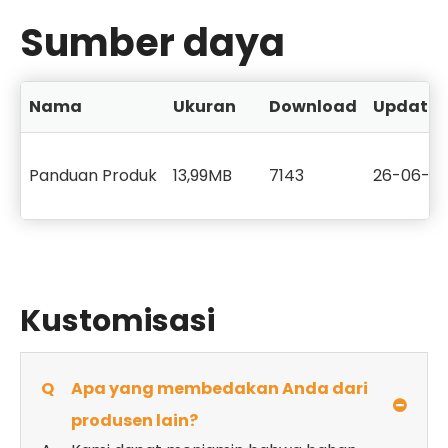
Sumber daya
Nama
Ukuran
Download
Update
Panduan Produk
13,99MB
7143
26-06-2
Kustomisasi
Q
Apa yang membedakan Anda dari
produsen lain?