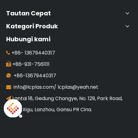
Tautan Cepat
Kategori Produk
Hubungi kami
+86-
13679440317

+86-931-7561111

+86-13679440317

info@lcplas.com
/
lcplas@yeah.net

Lantai 18, Gedung Changye, No. 129, Park Road,

Distrik Xigu, Lanzhou, Gansu PR Cina.