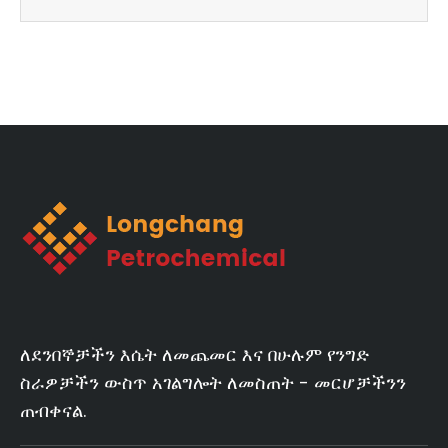
ለደንበኞቻችን እሴት ለመጨመር እና በሁሉም የንግድ
ስራዎቻችን ውስጥ አገልግሎት ለመስጠት - መርሆቻችንን
ጠብቀናል.