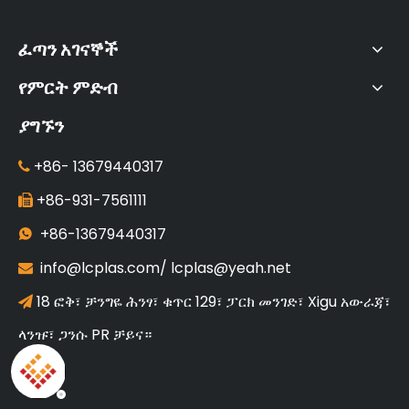
ፈጣን አገናኞች
የምርት ምድብ
ያግኙን
+86-
13679440317

+86-931-7561111

+86-13679440317

info@lcplas.com
/
lcplas@yeah.net

18 ፎቅ፣ ቻንግዬ ሕንፃ፣ ቁጥር 129፣ ፓርክ መንገድ፣ Xigu አውራጃ፣

ላንዡ፣ ጋንሱ PR ቻይና።