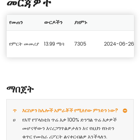
መርጃዎች
የመጠን
ውርዶችን
ያዘምኑ
የምርት መመሪያ
13.99 ሜባ
7305
2024-06-26
ማበጀት
ጥ
እርስዎን ከሌሎች አምራቾች የሚለየው ምንድን ነው?
ሀ
የእኛ የፕላስቲክ ጥሬ እቃ 100% ድንግል ጥሬ እቃዎች
መሆናቸውን እናረጋግጥልዎታለን እና የዚህን የቡድን
ቁጥር የሙከራ ሪፖርት ልናቀርብልዎ እንችላለን.