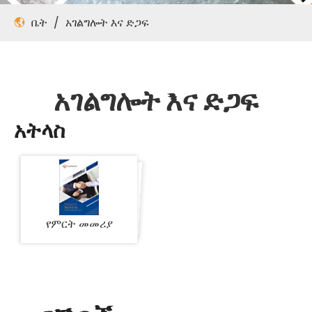
ቤት
/
አገልግሎት እና ድጋፍ
አገልግሎት እና ድጋፍ
አትላስ
የምርት መመሪያ