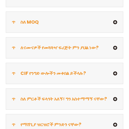
ጥ
ስለ MOQ
ጥ
ለናሙናዎች የመጓጓዣ ፍሪጅት ምን ያህል ነው?
ጥ
CIF የንግድ ውሎችን መቀበል ይችላሉ?
ጥ
ስለ ምርቶች ፍላጎት አለኝ፣ ግን አስተማማኝ ናቸው?
ጥ
የማሸጊያ ዝርዝሮች ምንድን ናቸው?