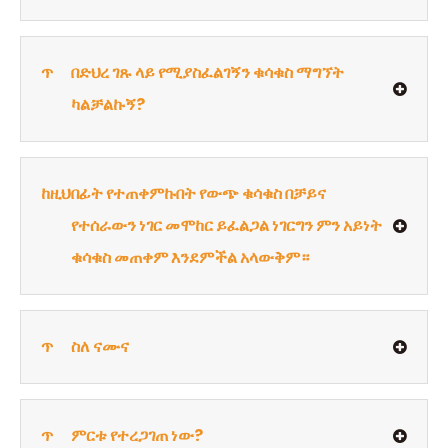
ጥ
በድህረ ገጹ ላይ የሚያስፈልገኝን ቁሳቁስ ማግኘት
ካልቻልኩኝ?
ከዚህ
በፊት የተጠቀምኩበት የውጭ ቁሳቁስ በቻይና
የተሰራውን ነገር መሞከር ይፈልጋል ነገርግን ምን አይነት
ቁሳቁስ መጠቀም እንደምችል አላውቅም።
ጥ
ስለ ናሙና
ጥ
ምርቱ የተረጋገጠ ነው?