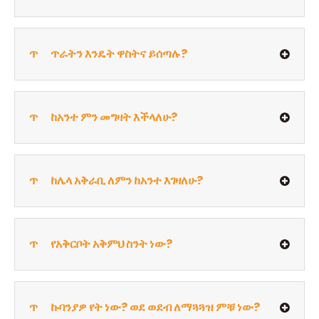
ጥ
ጥራትን እንዴት ዋስትና ይሰጣሉ?
ጥ
ከአንተ ምን መግዛት እችላለሁ?
ጥ
ከሌላ አቅራቢ ለምን ከአንተ እገዛለሁ?
ጥ
የአቅርቦት አቅምህ ስንት ነው?
ጥ
ኩባንያዎ የት ነው? ወደ ወደብ ለማጓጓዝ ምቹ ነው?