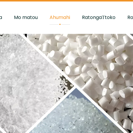
a
Mo matou
Ahumahi
RatongaΤtoko
R