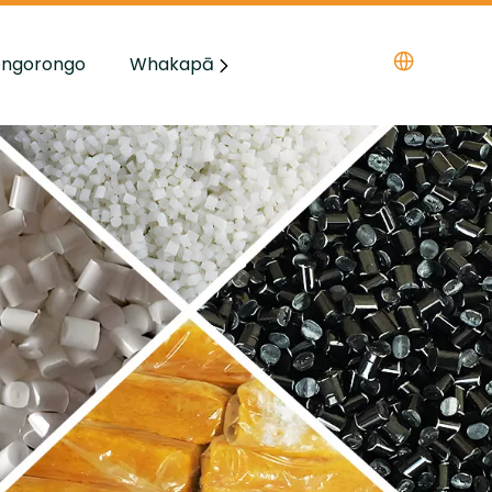
ongorongo
Whakapā mai