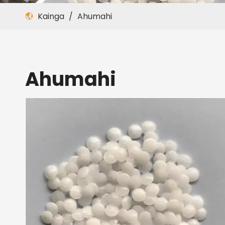
Kainga
/
Ahumahi
Ahumahi