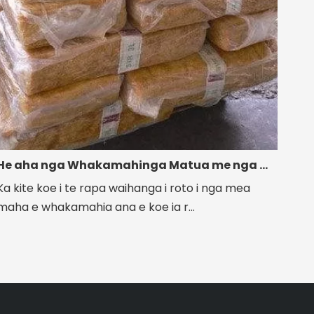
lcplas@
He aha nga Whakamahinga Matua me nga Whakamahinga o te Rubber Synthetic
Ka kite koe i te rapa waihanga i roto i nga mea
maha e whakamahia ana e koe ia r...