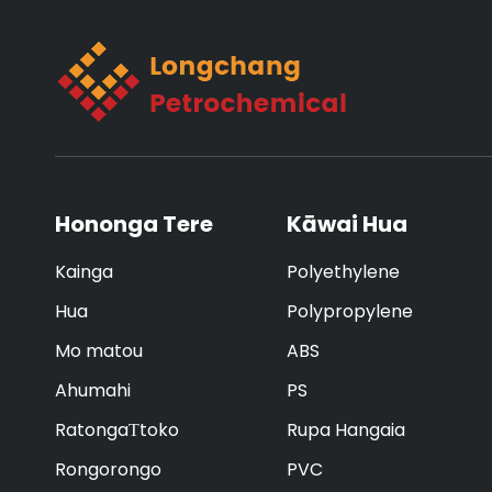
Hononga Tere
Kāwai Hua
Kainga
Polyethylene
Hua
Polypropylene
Mo matou
ABS
Ahumahi
PS
RatongaΤtoko
Rupa Hangaia
Rongorongo
PVC