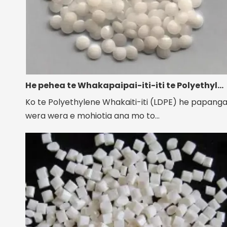
He pehea te Whakapaipai-iti-iti te Polyethylene Excel i roto i nga tono Whakaakoranga Kiriata Pēnei i nga Kiriata Ahuwhenua me te Whakapaipai?
Ko te Polyethylene Whakaiti-iti (LDPE) he papang
wera wera e mohiotia ana mo to...