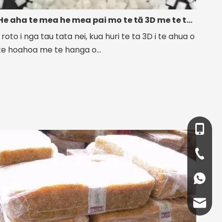
He aha te mea he mea pai mo te tā 3D me te tauira tauira
I roto i nga tau tata nei, kua huri te ta 3D i te ahua o
te hoahoa me te hanga o...
+86- 1
+86-931
+86 13
info@lc