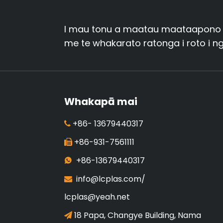
I mau tonu a maatau maataapono - ki
me te whakarato ratonga i roto i 
Whakapā mai
+86-
13679440317

+86-931-7561111

+86-13679440317

info@lcplas.com
/

lcplas@yeah.net
18 Papa, Changye Building, Nama
