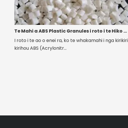
Te Mahi a ABS Plastic Granules i roto i te Hiko me nga Taonga Kaihoko
I roto i te ao o enei ra, ko te whakamahi i nga kirikiri
kirihou ABS (Acrylonitr...