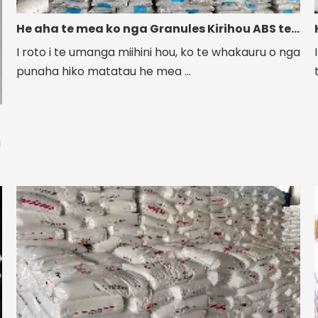
He aha te mea ko nga Granules Kirihou ABS te Kowhiringa Mo Nga Waa Motu
I roto i te umanga miihini hou, ko te whakauru o nga
punaha hiko matatau he mea ...
a