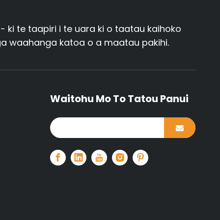
 te taapiri i te uara ki o taatau kaihoko
nga waahanga katoa o a maatau pakihi.
Waitohu Mo To Tatou Panui