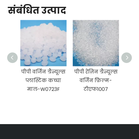
संबंधित उत्पाद
पीपी वर्जिन ग्रैन्यूल्स
पीपी रेज़िन ग्रैन्यूल्स
प्लास्टिक कच्चा
वर्जिन फ़िल्म-
पॉल
माल-W0723F
टीएफ1007
फि