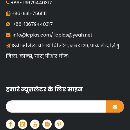
+86-
13679440317

+86-931-7561111

+86-13679440317

info@lcplas.com
/
lcplas@yeah.net

18वीं मंजिल, चांगये बिल्डिंग, नंबर 129, पार्क रोड, ज़िगु

जिला, लान्झू, गांसु पीआर चीन।
हमारे न्यूज़लेटर के लिए साइन