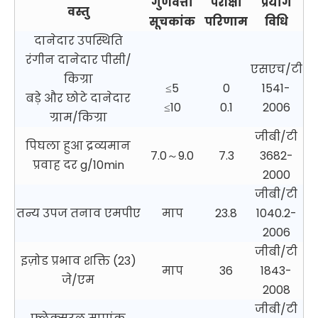
गुणवत्ता
परीक्षा
प्रयोग
वस्तु
सूचकांक
परिणाम
विधि
दानेदार उपस्थिति
रंगीन दानेदार पीसी/
एसएच/टी
किग्रा
≤5
0
1541-
बड़े और छोटे दानेदार
≤10
0.1
2006
ग्राम/किग्रा
जीबी/टी
पिघला हुआ द्रव्यमान
7.0～9.0
7.3
3682-
प्रवाह दर g/10min
2000
जीबी/टी
तन्य उपज तनाव एमपीए
माप
23.8
1040.2-
2006
जीबी/टी
इज़ोड प्रभाव शक्ति (23)
माप
36
1843-
जे/एम
2008
जीबी/टी